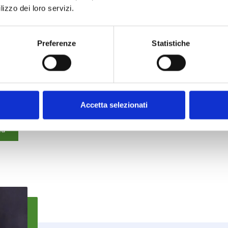
r il sollevamento.
lizzo dei loro servizi.
Preferenze
Statistiche
10
65
+
+
ompletati con
Anni di esperienza nel
cesso
settore
Accetta selezionati
iù