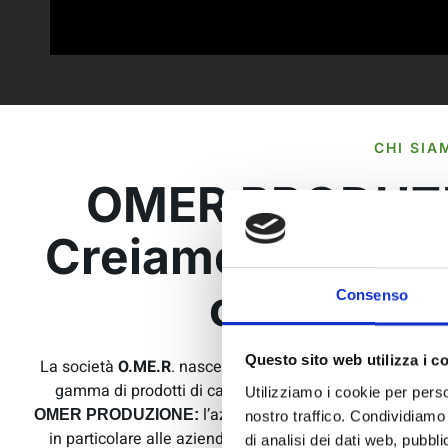
CHI SIA
OMER PRODUZI
Creiamo soluzion
costruire i
Consenso
Questo sito web utilizza i c
La società
O.ME.R
. nasce negli anni Sessanta come impres
gamma di prodotti di carpenteria.
Nel 1997
, in seguito
Utilizziamo i cookie per perso
l’azienda cresce e si apre a un me
OMER PRODUZIONE:
nostro traffico. Condividiamo 
in particolare alle aziende produttrici di macchine operat
di analisi dei dati web, pubbl