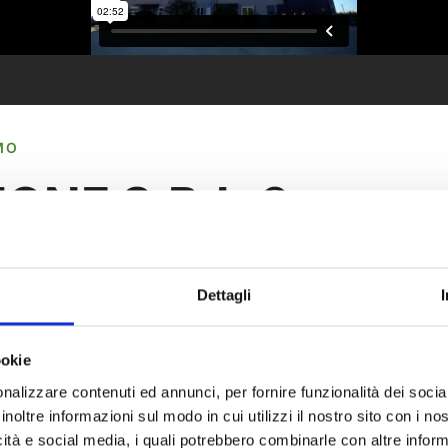
MO
ONE S.R.L.®
:
i su misura per
l futuro.
Dettagli
ookie
a artigiana, con l’obiettivo di produrre una vasta
 al cambio generazionale, O.ME.R. si trasforma in
nalizzare contenuti ed annunci, per fornire funzionalità dei socia
rcato più ampio, anche internazionale, rivolgendosi
inoltre informazioni sul modo in cui utilizzi il nostro sito con i n
rici per cantieri edili, movimento terra, macchine
icità e social media, i quali potrebbero combinarle con altre inform